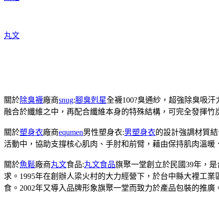
丸文
關於
除臭襪
廠商
snug
:
腳臭剋星
全襪100?臭通紗，超強除臭吸
融合於纖維之中，再配合纖維本身的特殊結構，可完全發揮竹
關於
塑身衣
廠商
equmen
男性塑身衣:
男塑身衣
的設計強調材質結
活動中，協助支撐核心肌肉、手肘和前臂，藉由保持肌肉溫暖
關於
魚鬆
廠商
丸文
食品:
丸文食品
旗聚一堂創立於民國39年，
求。1995年在創辦人梁火村的大力經營下，於台中縣大裡工
食。2002年又導入品牌形象旗聚一堂而致力於產品包裝的推廣