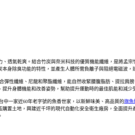
汗力、透氣乾爽。結合竹炭與奈米科技的優質機能纖維，是將孟宗竹
炭本身除臭功能的特性，並產生人體所需負離子與阻絕電磁波，
合彈性纖維、尼龍和聚酯纖維，能自然收緊腰腹脂肪、提拉肩膀
、提升身體機能和改善姿勢，幫助提升運動時的最佳肌能和減少
是台中一家近60年老字號的魚香世家，以新鮮味美、高品質的
旗魚
業區購置土地，興建近千坪的現代自動化安全衛生廠房，全面提
。