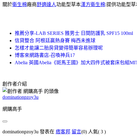
關於
衛生棉
廠商
舒適達人
功能型草本
漢方衛生棉
:提供功能型
推薦分享-LAB SERIES 雅男士 日間防護乳 SPF15 100ml
信貸整合 阿根廷贏熱身賽 梅西未進球
怎樣才能讓二胎房貸變得簡單容易辦理呢
博客來網路書店-召喚神兵17
Abelia 英國Abelia《斑馬王國》加大四件式被套床包組MI
創作者介紹
dominationpzoy3u
網購高手
dominationpzoy3u 發表在
痞客邦
留言
(0)
人氣(
3
)