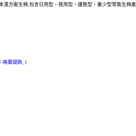
草本漢方衛生棉,包含日用型、夜用型、護墊型、量少型等衛生棉產
T-格蕾寢飾_1