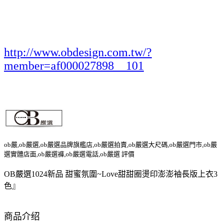
http://www.obdesign.com.tw/?
member=af000027898__101
ob嚴,ob嚴選,ob嚴選品牌旗艦店,ob嚴選拍賣,ob嚴選大尺碼,ob嚴選門市,ob嚴
選實體店面,ob嚴選褲,ob嚴選電話,ob嚴選 評價
OB嚴選1024新品 甜蜜氛圍~Love甜甜圈燙印澎澎袖長版上衣3
色』
商品介绍