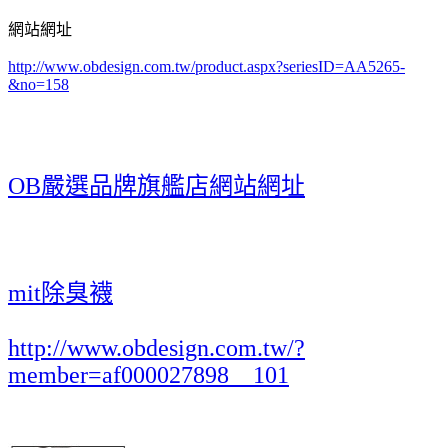
網站網址
http://www.obdesign.com.tw/product.aspx?seriesID=AA5265-
&no=158
OB嚴選品牌旗艦店網站網址
mit除臭襪
http://www.obdesign.com.tw/?
member=af000027898__101