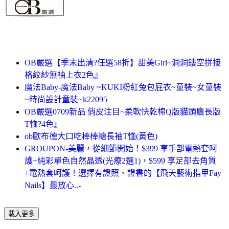
OB嚴選【季末出清?任選58折】甜美Girl~洞洞鏤空拼接
格紋紗無袖上衣2色』
魔法Baby-魔法Baby ~KUKI粉紅兔包屁衣~童裝~女童裝
~時尚設計童裝~k22095
OB嚴選0709新品 俏皮注目~柔軟快乾棉Q版貓頭鷹長版
T恤?4色』
ob歐布德大口吃棒棒糖長袖T恤(黃色)
GROUPON-美麗，從細節開始！$399 享手部電熱套呵
護+純彩單色自然晶透(光療2選1)，$599 享足部去角質
+電熱套呵護！選擇有證照、證書的【飛天藝術指甲Fay
Nails】最放心..-
載入更多