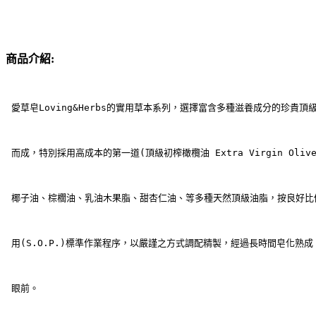
商品介紹:
愛草皂Loving&Herbs的實用草本系列，選擇富含多種滋養成分的珍貴頂
 而成，特別採用高成本的第一道(頂級初榨橄欖油 Extra Virgin Oliv
 椰子油、棕櫚油、乳油木果脂、甜杏仁油、等多種天然頂級油脂，按良好比
 用(S.O.P.)標準作業程序，以嚴謹之方式調配精製，經過長時間皂化熟
 眼前。