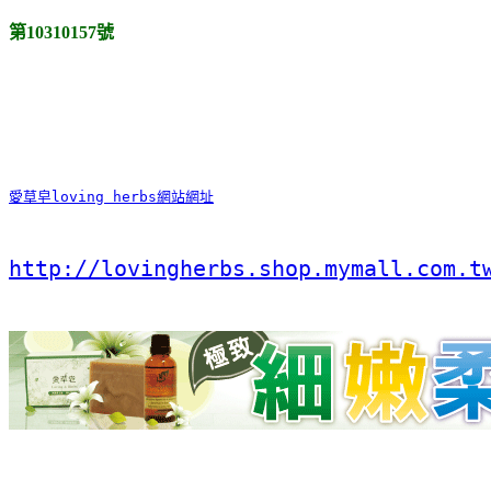
第10310157號
愛草皂loving herbs網站網址
http://lovingherbs.shop.mymall.com.t