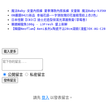
魔法Baby-女童內搭褲 夏季薄款內搭長褲 女童裝 魔法Baby~k356
OB嚴選0421新品 幸福花語~一字領玫瑰印花蛋糕雪紡上衣2色』
日本怪獸【CBIC】迪士尼造型保濕光澤護唇膏(草莓香)
藥膳鱘龍魚100g - i3Fresh 愛上新鮮
【韓國Neoflam】Aeni系列★陶瓷不沾28cm湯鍋(淺藍)EK-AG-C28
載入更多
公開留言
私密留言
發佈留言
請先
登入
以發表留言。