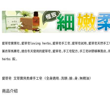
愛草皂實業社,愛草皂loving herbs,愛草皂手工皂,愛草皂試用,愛草皂天然
薰衣草馬賽皂,適合冬天使用的愛草皂,愛草皂,手工皂配方,手工皂矽膠模專賣店,手
herbs 館,
愛草皂 艾草寶貝柔膚手工皂 (全身適用.洗頭.臉.身.無精油)
商品介绍