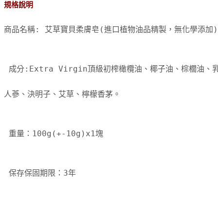
規格說明
商品名稱: 艾草寶貝柔膚皂(進口植物油品精製，無化學添加)
 成分:Extra Virgin頂級初榨橄欖油、椰子油、棕櫚油、
人蔘、決明子、艾草、檸檬香茅。 
 重量：100g(+-10g)x1塊 
 保存保固期限：3年 