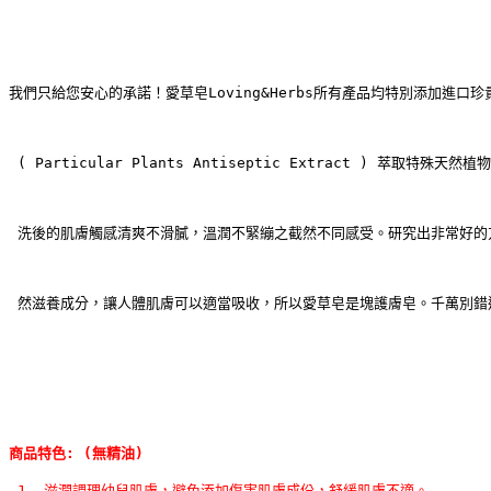
我們只給您安心的承諾！愛草皂Loving&Herbs所有產品均特別添加進口珍貴
 ( Particular Plants Antiseptic Extract ) 萃取特
 洗後的肌膚觸感清爽不滑膩，溫潤不緊繃之截然不同感受。研究出非常好的
 然滋養成分，讓人體肌膚可以適當吸收，所以愛草皂是塊護膚皂。千萬別錯
商品特色: (無精油)
1. 滋潤調理幼兒肌膚，避免添加傷害肌膚成份，舒緩肌膚不適。 