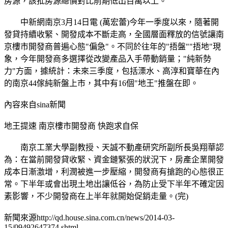
房源，該批房源總價對比前期低出百萬以上。
中新網南京3月14日電 (萬宏蕾)今年一季度以來，隨著開
發貸持續收緊、開發成本不斷走高，全國層面釋放的信號讓南
京樓市開發商普遍心態"偏急"。不同於往年的"捂盤""捂地"現
象，今年開發商多選擇從改變產品入手帶動銷量；"純新勢
力"方面，據統計：未來三季度，包括溧水、高淳和寶華在內
的南京44傢純新盤上市，其中有16個"地王"推盤在即。
內容來自sina新聞
地王提速 南京樓市開發商 快跑求自保
南京工業大學副教授、天誠不動產研究所副所長吳翔華認
為：在當前開發貸收緊、資金鏈緊張的狀況下，房產企業開發
成本日漸激增，利潤被進一步壓縮，開發商有搶跑的心態很正
常。下半年或會出現土地出讓低谷，為防止受下半年不確定因
素影響，不少開發商在上半年就開始促銷走量。(完)
新聞來源http://qd.house.sina.com.cn/news/2014-03-
15/09492647374.shtml