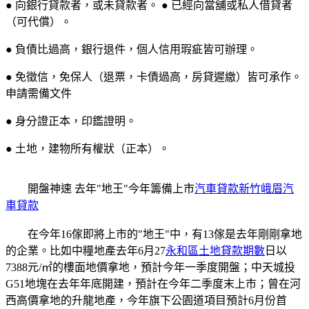
● 向銀行貸款者，或未貸款者。 ● 已經向當舖或私人借貸者
（可代償）。
● 負債比過高，銀行退件，個人信用瑕疵皆可辦理。
● 免徵信，免保人（退票，卡債過高，房貸遲繳）皆可承作。
申請需備文件
● 身分證正本，印鑑證明。
● 土地，建物所有權狀（正本）。
開盤神速 去年"地王"今年籌備上市
汽車貸款新竹峨眉汽
車貸款
在今年16傢即將上市的"地王"中，有13傢是去年剛剛拿地
的企業。比如中糧地產去年6月27
永和區土地貸款期數
日以
7388元/㎡的樓面地價拿地，預計今年一季度開盤；中天城投
G51地塊在去年年底開建，預計在今年二季度末上市；曾在河
西高價拿地的升龍地產，今年旗下公園道項目預計6月份首