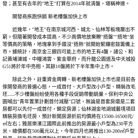
發；甚至有去年的"地王"打算在2014年就清盤，堪稱神速。
開發商疾跑快銷 新老樓盤加快上市
近幾年，"地王"在南京城河西、城北、仙林等板塊層出不
窮。但隨著開發成本提高，不少高價地放棄瞭"捂盤""捂地"坐
等價高的策略，地塊拿到手還沒"捂熱"就開始緊鑼密鼓籌備上
市。據統計，南京金三銀四可能上市的地王有4盤，諸公、和
記黃埔漣城、中糧鴻雲、紫金華府，而升龍公園道及中天城投
G51將於年中亮相，其餘10盤將於下半年集中上市。
除此之外，註重資金周轉、新老樓盤加快上市也是目前各
傢開發商的普遍心態，一成首付、大戶型改小戶型、精裝改毛
坯......不少樓盤紛紛使用各種手段促銷帶動銷量。保利中央公
園喊出"青年置業計劃首付減壓"口號，無論是首套房還是二套
房都可以先付一成首付，鎖定房源；仙林湖金地湖城藝境項目
精裝房換毛坯房，預計新開房源折前均價將在15500-16500元/
㎡左右；雅居樂濱江國際此前推出的房源最小戶型為230平方
米，總價都在500萬元以上，今年四月也將推出130-200㎡戶型